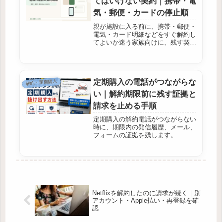
てはいけない契約｜携帯・電
気・郵便・カードの停止順
親が施設に入る前に、携帯・郵便・
電気・カード明細などをすぐ解約し
てよいか迷う家族向けに、残す契約
と整理する契約の考え方をまとめま
す。
定期購入の電話がつながらな
解約・定期購入
い｜解約期限前に残す証拠と
請求を止める手順
定期購入の解約電話がつながらない
時に、期限内の発信履歴、メール、
フォームの証拠を残します。
Netflixを解約したのに請求が続く｜別
アカウント・Apple払い・再登録を確
認