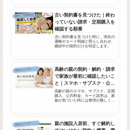
活に必要な契約を誤って止めないよ
う、利用中・不要・不明に分けてく
ださい。 本人と一緒に、起きた日
古い契約書を見つけた｜終わ
時と表示内容を確認...
解約・定期購入
っていない請求・定期購入を
確認する順番
古い契約書を見つけた時に、現在の
通帳やカード明細と照らし合わせ、
継続中の契約だけを特定します。
高齢の親の契約・解約・請求
家
族のスマホ・契約
で家族が最初に確認したいこ
と｜スマホ・サブスク・公共
料金の整理メモ
高齢の親のスマホ、サブスク、定期
購入、公共料金、カード請求は、家
族が気づいた時には整理が難しくな
っていることがあります。 親本人
が悪いわけではありません。紙の契
約書が残らないサービスが増え、ス
マホの中だけで申し込みや更新
親の施設入居前、すぐ解約し
家
族のスマホ・契約