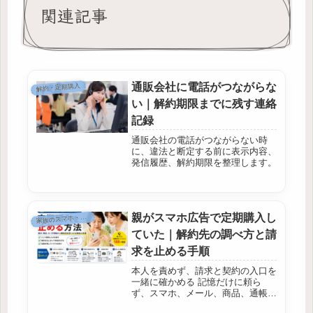
関連記事
通販会社に電話がつながらな
解約・定期購入
い｜解約期限までに残す連絡
記録
通販会社の電話がつながらない時
に、違法と断定する前に表示内容、
発信履歴、解約期限を整理します。
親がスマホ広告で定期購入し
家
族のスマホ・契約
ていた｜解約先の調べ方と請
求を止める手順
本人を責めず、請求と契約の入口を
一緒に確かめる 記憶だけに頼ら
ず、スマホ、メール、商品、通帳、
カード明細を照らし合わせます。生