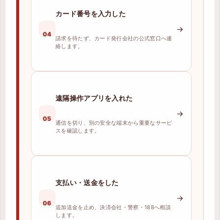
カード番号を入力した
→
04
請求を待たず、カード発行会社の公式窓口へ連
絡します。
遠隔操作アプリを入れた
→
05
通信を切り、別の安全な端末から重要なサービ
スを確認します。
支払い・送金をした
→
06
追加送金を止め、決済会社・警察・188へ相談
します。