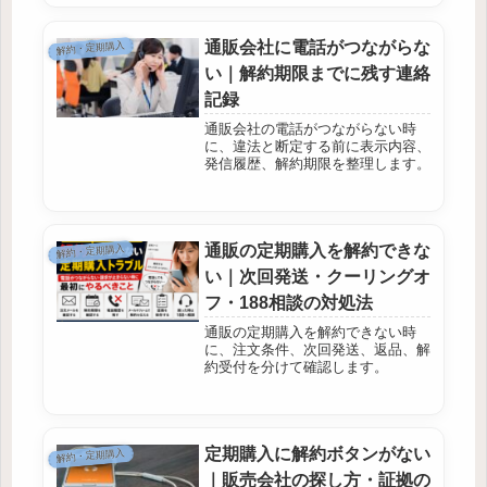
通販会社に電話がつながらな
解約・定期購入
い｜解約期限までに残す連絡
記録
通販会社の電話がつながらない時
に、違法と断定する前に表示内容、
発信履歴、解約期限を整理します。
通販の定期購入を解約できな
解約・定期購入
い｜次回発送・クーリングオ
フ・188相談の対処法
通販の定期購入を解約できない時
に、注文条件、次回発送、返品、解
約受付を分けて確認します。
定期購入に解約ボタンがない
解約・定期購入
｜販売会社の探し方・証拠の