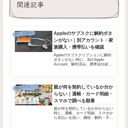
関連記事
Appleのサブスクに解約ボタ
解約・定期購入
ンがない｜別アカウント・家
族購入・携帯払いを確認
Appleのサブスクリプションに解約
ボタンがない時に、別のApple
Account、解約済み、携帯会社経由
を切り分けます。
親が何を契約しているか分か
家
族のスマホ・契約
らない｜通帳・カード明細・
スマホで調べる順番
親が何を契約しているか分からない
時に、通帳、カード明細、スマホか
ら支払いを拾い、継続・解約・不明
へ分けます。