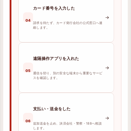
カード番号を入力した
→
04
請求を待たず、カード発行会社の公式窓口へ連
絡します。
遠隔操作アプリを入れた
→
05
通信を切り、別の安全な端末から重要なサービ
スを確認します。
支払い・送金をした
→
06
追加送金を止め、決済会社・警察・188へ相談
します。